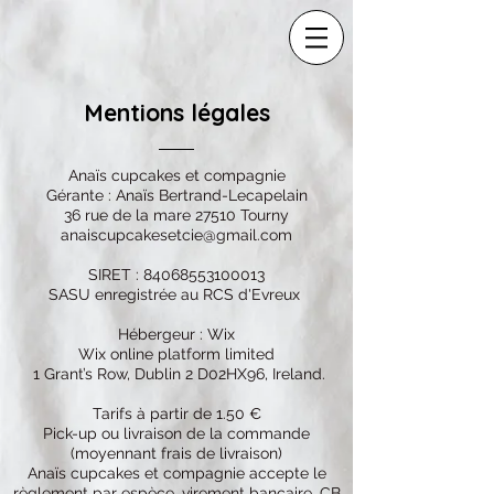
Mentions légales
Anaïs cupcakes et compagnie
Gérante : Anaïs Bertrand-Lecapelain
36 rue de la mare 27510 Tourny
anaiscupcakesetcie@gmail.com
SIRET :
84068553100013
SASU enregistrée au RCS d'Evreux
Hébergeur : Wix
Wix online platform limited
1 Grant’s Row, Dublin 2 D02HX96, Ireland.
Tarifs à partir de 1.50 €
Pick-up ou livraison de la commande
(moyennant frais de livraison)
Anaïs cupcakes et compagnie accepte le
règlement par espèce, virement bancaire, CB